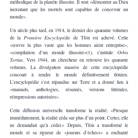
méthodique de la planète illusoire. Il veut «démontrer au Dieu
inexistant que les mortels sont capables de concevoir un
monde».
Un siècle plus tard, en 1914, le dernier des quarante volumes
de la
Première Encyclopédie
de Tlön est achevé. Cette
«œuvre la plus vaste que les hommes aient entreprise»,
«compilation d’un monde illusoire»(1), s’intitule
Orbis
Tertius
. Vers 1944, un chercheur en retrouve les quarante
volumes. La divulgation massive de cette encyclopédie
concourt à rendre le monde définitivement tlönien.
L’encyclopédie s’est répandue sur Terre et a donné lieu à
«manuels, anthologies, résumés, versions littérales,
réimpressions autorisées».
Cette diffusion universelle transforme la réalité: «Presque
immédiatement, la réalité céda sur plus d’un point. Certes, elle
ne demandait qu’à céder.» Depuis, Tlön a transformé le
monde et sa rigueur de «joueurs d’échecs» a enchanté