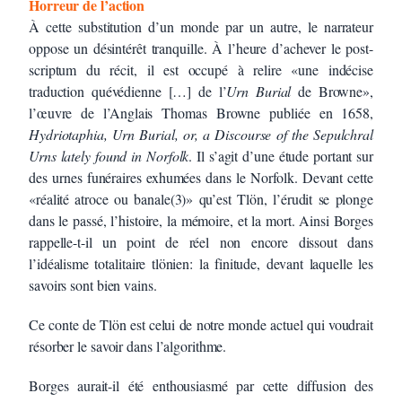
Horreur de l’action
À cette substitution d’un monde par un autre, le narrateur
oppose un désintérêt tranquille. À l’heure d’achever le post-
scriptum du récit, il est occupé à relire «une indécise
traduction quévédienne […] de l’
Urn Burial
de Browne»,
l’œuvre de l’Anglais Thomas Browne publiée en 1658,
Hydriotaphia, Urn Burial, or, a Discourse of the Sepulchral
Urns lately found in Norfolk
. Il s’agit d’une étude portant sur
des urnes funéraires exhumées dans le Norfolk. Devant cette
«réalité atroce ou banale(3)» qu’est Tlön, l’érudit se plonge
dans le passé, l’histoire, la mémoire, et la mort. Ainsi Borges
rappelle-t-il un point de réel non encore dissout dans
l’idéalisme totalitaire tlönien: la finitude, devant laquelle les
savoirs sont bien vains.
Ce conte de Tlön est celui de notre monde actuel qui voudrait
résorber le savoir dans l’algorithme.
Borges aurait-il été enthousiasmé par cette diffusion des