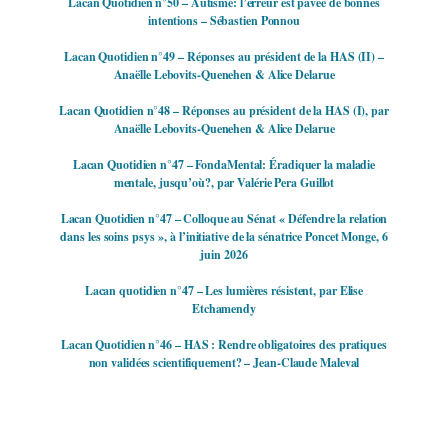
Lacan Quotidien n°50 – Autisme: l’erreur est pavée de bonnes
intentions – Sébastien Ponnou
Lacan Quotidien n°49 – Réponses au président de la HAS (II) –
Anaëlle Lebovits-Quenehen & Alice Delarue
Lacan Quotidien n°48 – Réponses au président de la HAS (I), par
Anaëlle Lebovits-Quenehen & Alice Delarue
Lacan Quotidien n°47 – FondaMental: Éradiquer la maladie
mentale, jusqu’où?, par Valérie Pera Guillot
Lacan Quotidien n°47 – Colloque au Sénat « Défendre la relation
dans les soins psys », à l’initiative de la sénatrice Poncet Monge, 6
juin 2026
Lacan quotidien n°47 – Les lumières résistent, par Elise
Etchamendy
Lacan Quotidien n°46 – HAS : Rendre obligatoires des pratiques
non validées scientifiquement? – Jean-Claude Maleval