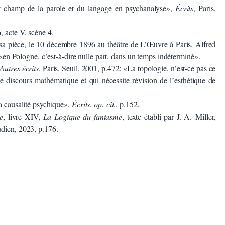
et champ de la parole et du langage en psychanalyse»,
Écrits
, Paris,
, acte V, scène 4.
 sa pièce, le 10 décembre 1896 au théâtre de L’Œuvre à Paris, Alfred
e: «en Pologne, c’est-à-dire nulle part, dans un temps indéterminé».
Autres écrits
, Paris, Seuil, 2001, p.472: «La topologie, n’est-ce pas ce
 discours mathématique et qui nécessite révision de l’esthétique de
la causalité psychique»,
Écrits
,
op. cit
., p.152.
e
, livre XIV,
La Logique du fantasme
, texte établi par J.-A. Miller,
udien, 2023, p.176.