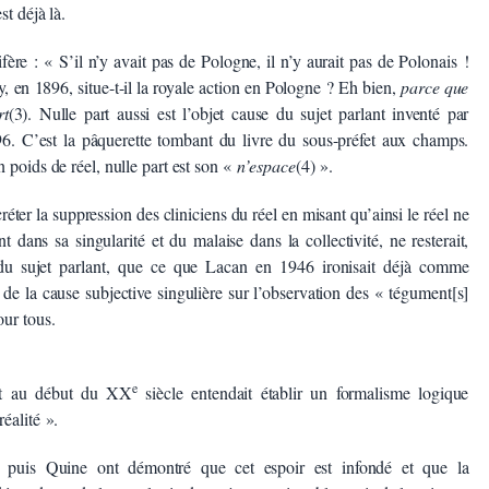
st déjà là.
re : « S’il n’y avait pas de Pologne, il n’y aurait pas de Polonais !
, en 1896, situe-t-il la royale action en Pologne ? Eh bien,
parce que
rt
(3). Nulle part aussi est l’objet cause du sujet parlant inventé par
. C’est la pâquerette tombant du livre du sous-préfet aux champs.
 poids de réel, nulle part est son «
n’espace
(4) ».
réter la suppression des cliniciens du réel en misant qu’ainsi le réel ne
nt dans sa singularité et du malaise dans la collectivité, ne resterait,
 du sujet parlant, que ce que Lacan en 1946 ironisait déjà comme
 de la cause subjective singulière sur l’observation des « tégument[s]
our tous.
e
rt au début du XX
siècle entendait établir un formalisme logique
éalité ».
l puis Quine ont démontré que cet espoir est infondé et que la