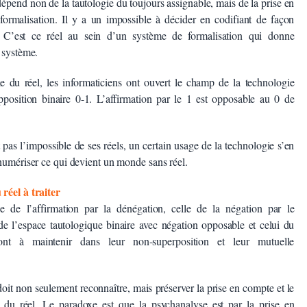
épend non de la tautologie du toujours assignable, mais de la prise en
formalisation. Il y a un impossible à décider en codifiant de façon
. C’est ce réel au sein d’un système de formalisation qui donne
u système.
le du réel, les informaticiens ont ouvert le champ de la technologie
opposition binaire 0-1. L’affirmation par le 1 est opposable au 0 de
pas l’impossible de ses réels, un certain usage de la technologie s’en
 numériser ce qui devient un monde sans réel.
réel à traiter
ue de l’affirmation par la dénégation, celle de la négation par le
e l’espace tautologique binaire avec négation opposable et celui du
t à maintenir dans leur non-superposition et leur mutuelle
oit non seulement reconnaître, mais préserver la prise en compte et le
e du réel. Le paradoxe est que la psychanalyse est par la prise en