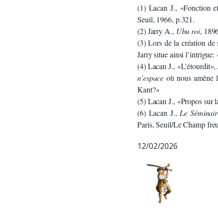
(1) Lacan J., «Fonction 
Seuil, 1966, p.321.
(2) Jarry A.,
Ubu roi
, 1896
(3) Lors de la création de
Jarry situe ainsi l’intrigu
(4) Lacan J., «L’étourdit»,
n’espace
où nous amène le
Kant?»
(5) Lacan J., «Propos sur 
(6) Lacan J.,
Le Séminair
Paris, Seuil/Le Champ fre
12/02/2026