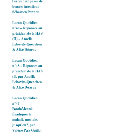
l’erreur est pavée de
bonnes intentions –
Sébastien Ponnou
Lacan Quotidien
n°49 – Réponses au
président de la HAS
(II) – Anaëlle
Lebovits-Quenehen
& Alice Delarue
Lacan Quotidien
n°48 – Réponses au
président de la HAS
(I), par Anaëlle
Lebovits-Quenehen
& Alice Delarue
Lacan Quotidien
n°47 –
FondaMental:
Éradiquer la
maladie mentale,
jusqu’où?, par
Valérie Pera Guillot