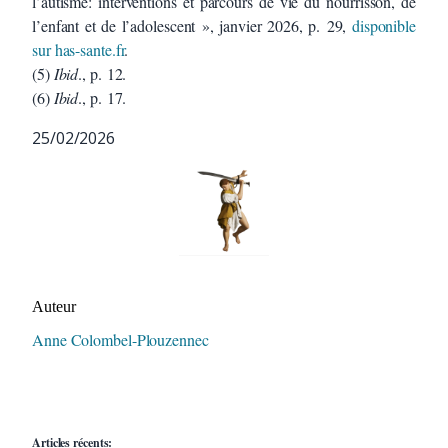
l’autisme: interventions et parcours de vie du nourrisson, de
l’enfant et de l’adolescent », janvier 2026, p. 29,
disponible
sur has-sante.fr
.
(5)
Ibid
., p. 12.
(6)
Ibid
., p. 17.
25/02/2026
Auteur/autrice de la publication
Auteur
Anne Colombel-Plouzennec
Articles récents: