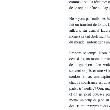
comme disait la réclame: o
de se regarder être soulagé
Ne soyons pas naïfs: les é
fait un transfert de fonds.
ailleurs. En clair, il fau
moines prient drôlement bi
du monde, surtout dans un 
Prenons le temps. Nous e
occasions, un moment manich
de la guérison, n’en veul
souvent se glisser une vis
confondre avec une capitu
chaque souffrance est auss
parle.
Iel
souffre? Oui, mais
et on ne peut pousser pe
mettre un coup de pied au
des lits tout propres et de