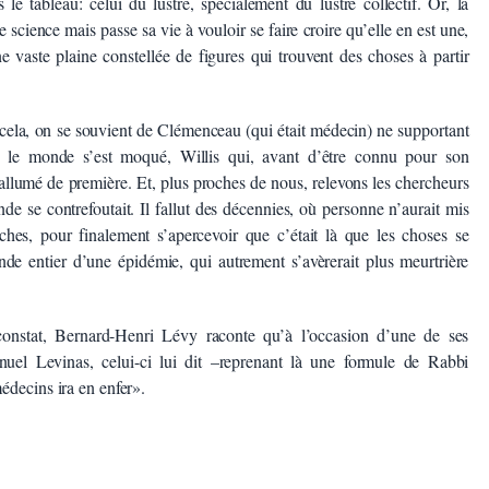
e tableau: celui du lustre, spécialement du lustre collectif. Or, la
 science mais passe sa vie à vouloir se faire croire qu’elle en est une,
e vaste plaine constellée de figures qui trouvent des choses à partir
cela, on se souvient de Clémenceau (qui était médecin) ne supportant
t le monde s’est moqué, Willis qui, avant d’être connu pour son
allumé de première. Et, plus proches de nous, relevons les chercheurs
e se contrefoutait. Il fallut des décennies, où personne n’aurait mis
rches, pour finalement s’apercevoir que c’était là que les choses se
nde entier d’une épidémie, qui autrement s’avèrerait plus meurtrière
onstat, Bernard-Henri Lévy raconte qu’à l’occasion d’une de ses
nuel Levinas, celui-ci lui dit –reprenant là une formule de Rabbi
édecins ira en enfer».