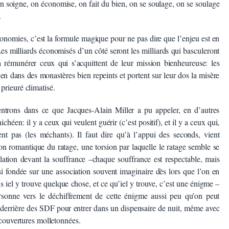
n soigne, on économise, on fait du bien, on se soulage, on se soulage
.
conomies, c’est la formule magique pour ne pas dire que l’enjeu est en
 Les milliards économisés d’un côté seront les milliards qui basculeront
dra rémunérer ceux qui s’acquittent de leur mission bienheureuse: les
en dans des monastères bien repeints et portent sur leur dos la misère
prieuré climatisé.
ntrons dans ce que Jacques-Alain Miller a pu appeler, en d’autres
éen: il y a ceux qui veulent guérir (c’est positif), et il y a ceux qui,
ent pas (les méchants). Il faut dire qu’à l’appui des seconds, vient
ion romantique du ratage, une torsion par laquelle le ratage semble se
lation devant la souffrance –chaque souffrance est respectable, mais
i fondée sur une association souvent imaginaire dès lors que l’on en
 iel y trouve quelque chose, et ce qu’iel y trouve, c’est une énigme –
rsonne vers le déchiffrement de cette énigme aussi peu qu’on peut
 derrière des SDF pour entrer dans un dispensaire de nuit, même avec
s couvertures molletonnées.