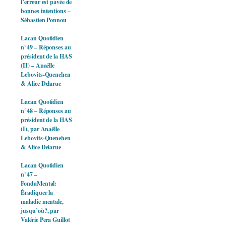
l’erreur est pavée de
bonnes intentions –
Sébastien Ponnou
Lacan Quotidien
n°49 – Réponses au
président de la HAS
(II) – Anaëlle
Lebovits-Quenehen
& Alice Delarue
Lacan Quotidien
n°48 – Réponses au
président de la HAS
(I), par Anaëlle
Lebovits-Quenehen
& Alice Delarue
Lacan Quotidien
n°47 –
FondaMental:
Éradiquer la
maladie mentale,
jusqu’où?, par
Valérie Pera Guillot