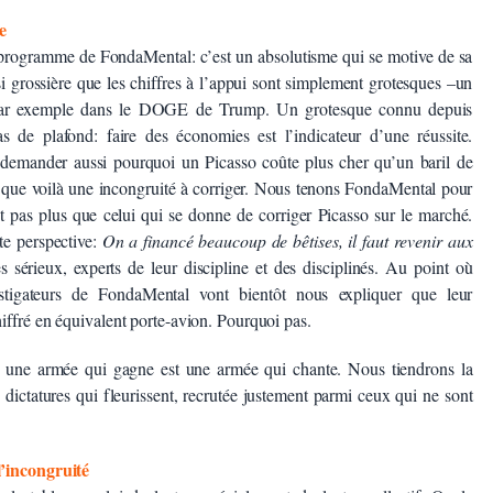
e
 programme de FondaMental: c’est un absolutisme qui se motive de sa
ussi grossière que les chiffres à l’appui sont simplement grotesques –un
 par exemple dans le DOGE de Trump. Un grotesque connu depuis
as de plafond: faire des économies est l’indicateur d’une réussite.
 demander aussi pourquoi un Picasso coûte plus cher qu’un baril de
ire que voilà une incongruité à corriger. Nous tenons FondaMental pour
t pas plus que celui qui se donne de corriger Picasso sur le marché.
te perspective:
On a financé beaucoup de bêtises, il faut revenir aux
es sérieux, experts de leur discipline et des disciplinés. Au point où
tigateurs de FondaMental vont bientôt nous expliquer que leur
iffré en équivalent porte-avion. Pourquoi pas.
: une armée qui gagne est une armée qui chante. Nous tiendrons la
s dictatures qui fleurissent, recrutée justement parmi ceux qui ne sont
l’incongruité