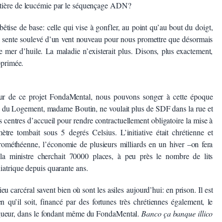
tière de leucémie par le séquençage ADN?
êtise de base: celle qui vise à gonfler, au point qu’au bout du doigt,
se sente soulevé d’un vent nouveau pour nous promettre que désormais
 mer d’huile. La maladie n’existerait plus. Disons, plus exactement,
pprimée.
our de ce projet FondaMental, nous pouvons songer à cette époque
re du Logement, madame Boutin, ne voulait plus de SDF dans la rue et
 centres d’accueil pour rendre contractuellement obligatoire la mise à
ètre tombait sous 5 degrés Celsius. L’initiative était chrétienne et
prométhéenne, l’économie de plusieurs milliards en un hiver –on fera
 la ministre cherchait 70000 places, à peu près le nombre de lits
iatrique depuis quarante ans.
eu carcéral savent bien où sont les asiles aujourd’hui: en prison. Il est
en qu’il soit, financé par des fortunes très chrétiennes également, le
vigueur, dans le fondant même du FondaMental.
Banco ça banque illico