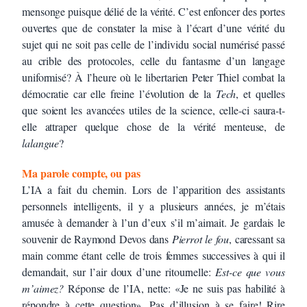
mensonge puisque délié de la vérité. C’est enfoncer des portes
ouvertes que de constater la mise à l’écart d’une vérité du
sujet qui ne soit pas celle de l’individu social numérisé passé
au crible des protocoles, celle du fantasme d’un langage
uniformisé? À l’heure où le libertarien Peter Thiel combat la
démocratie car elle freine l’évolution de la
Tech
, et quelles
que soient les avancées utiles de la science, celle-ci saura-t-
elle attraper quelque chose de la vérité menteuse, de
lalangue
?
Ma parole compte, ou pas
L’IA a fait du chemin. Lors de l’apparition des assistants
personnels intelligents, il y a plusieurs années, je m’étais
amusée à demander à l’un d’eux s’il m’aimait. Je gardais le
souvenir de Raymond Devos dans
Pierrot le fou
, caressant sa
main comme étant celle de trois femmes successives à qui il
demandait, sur l’air doux d’une ritournelle:
Est-ce que vous
m’aimez?
Réponse de l’IA, nette: «Je ne suis pas habilité à
répondre à cette question». Pas d’illusion à se faire! Rire