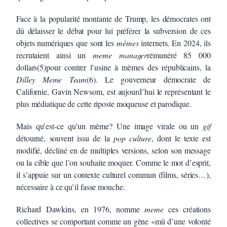
Face à la popularité montante de Trump, les démocrates ont
dû délaisser le débat pour lui préférer la subversion de ces
objets numériques que sont les
mèmes
internets. En 2024, ils
recrutaient ainsi un
meme
manager
rémunéré 85 000
dollars(5)pour contrer l’usine à mèmes des républicains, la
Dilley Meme Team
(6). Le gouverneur démocrate de
Californie, Gavin Newsom, est aujourd’hui le représentant le
plus médiatique de cette riposte moqueuse et parodique.
Mais qu’est-ce qu’un mème? Une image virale ou un
gif
détourné, souvent issu de la
pop
culture
, dont le texte est
modifié, décliné en de multiples versions, selon son message
ou la cible que l’on souhaite moquer. Comme le mot d’esprit,
il s’appuie sur un contexte culturel commun (films, séries…),
nécessaire à ce qu’il fasse mouche.
Richard Dawkins, en 1976, nomme
meme
ces créations
collectives se comportant comme un gène «mû d’une volonté