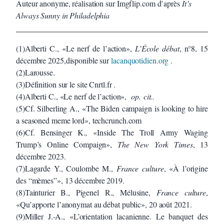
Auteur anonyme, réalisation sur Imgflip.com d’après
It’s
Always Sunny in Philadelphia
(1)Alberti C., «Le nerf de l’action»,
L’École débat
, n°8, 15
décembre 2025,disponible sur
lacanquotidien.org
.
(2)Larousse.
(3)Définition sur le site Cnrtl.fr .
(4)Alberti C., «Le nerf de l’action»,
op. cit..
(5)Cf. Silberling A., «The Biden campaign is looking to hire
a seasoned meme lord», techcrunch.com
(6)Cf. Bensinger K.
,
«Inside The Troll Army Waging
Trump’s Online Compaign»,
The New York Times
, 13
décembre 2023.
(7)Lagarde Y., Coulombe M.,
France culture
, «À l’origine
des “mèmes”», 13 décembre 2019.
(8)Tainturier B., Pigenel R., Mélusine,
France culture
,
«Qu’apporte l’anonymat au débat public», 20 août 2021.
(9)Miller J.-A., «L’orientation lacanienne. Le banquet des