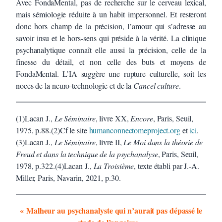
Avec FondaMental, pas de recherche sur le cerveau lexical,
mais sémiologie réduite à un habit impersonnel. Et resteront
donc hors champ de la précision, l’amour qui s’adresse au
savoir insu et le hors-sens qui préside à la vérité. La clinique
psychanalytique connaît elle aussi la précision, celle de la
finesse du détail, et non celle des buts et moyens de
FondaMental. L’IA suggère une rupture culturelle, soit les
noces de la neuro-technologie et de la
Cancel culture
.
(1)Lacan J.,
Le Séminaire
, livre XX,
Encore
, Paris, Seuil,
1975, p.88.(2)Cf le site
humanconnectomeproject.org
et
ici
.
(3)Lacan J.,
Le Séminaire
, livre II,
Le Moi dans la théorie de
Freud et dans la technique de la psychanalyse
, Paris, Seuil,
1978, p.322.(4)Lacan J.,
La Troisième
, texte établi par J.-A.
Miller, Paris, Navarin, 2021, p.30.
« Malheur au psychanalyste
qui n’aurait pas dépassé le