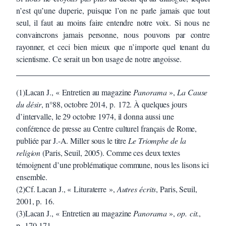
n’est qu’une duperie, puisque l’on ne parle jamais que tout
seul, il faut au moins faire entendre notre voix. Si nous ne
convaincrons jamais personne, nous pouvons par contre
rayonner, et ceci bien mieux que n’importe quel tenant du
scientisme. Ce serait un bon usage de notre angoisse.
(1)Lacan J., « Entretien au magazine
Panorama
»,
La Cause
du désir
, n°88, octobre 2014, p. 172. À quelques jours
d’intervalle, le 29 octobre 1974, il donna aussi une
conférence de presse au Centre culturel français de Rome,
publiée par J.-A. Miller sous le titre
Le Triomphe de la
religion
(Paris, Seuil, 2005). Comme ces deux textes
témoignent d’une problématique commune, nous les lisons ici
ensemble.
(2)Cf. Lacan J., « Lituraterre »,
Autres écrits
, Paris, Seuil,
2001, p. 16.
(3)Lacan J., « Entretien au magazine
Panorama
»,
op. cit
.,
p. 170-171.