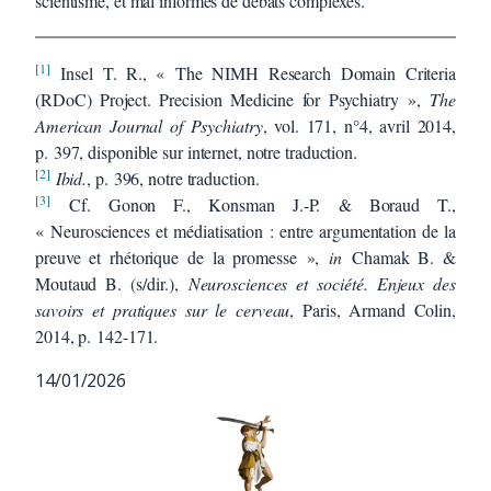
scientisme, et mal informés de débats complexes.
[1]
Insel T. R., « The NIMH Research Domain Criteria
(RDoC) Project. Precision Medicine for Psychiatry »,
The
American Journal of Psychiatry
, vol. 171, n°4, avril 2014,
p. 397, disponible sur internet, notre traduction.
[2]
Ibid.
, p. 396, notre traduction.
[3]
Cf. Gonon F., Konsman J.-P. & Boraud T.,
« Neurosciences et médiatisation : entre argumentation de la
preuve et rhétorique de la promesse »,
in
Chamak B. &
Moutaud B. (s/dir.),
Neurosciences et société. Enjeux des
savoirs et pratiques sur le cerveau
, Paris, Armand Colin,
2014, p. 142-171.
14/01/2026