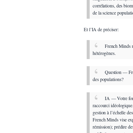
corrélations, des biom
de la science populati
Et l’IA de préciser:
French Minds ne
hétérogènes.
Question — Fren
des populations?
IA
— Votre form
raccourci idéologique
gestion à l’échelle de
French Minds vise expl
rémission); prédire des