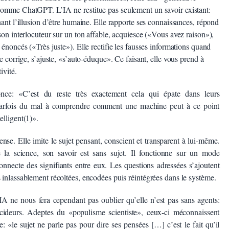
comme ChatGPT. L’IA ne restitue pas seulement un savoir existant:
nant l’illusion d’être humaine. Elle rapporte ses connaissances, répond
son interlocuteur sur un ton affable, acquiesce («Vous avez raison»),
 énoncés («Très juste»). Elle rectifie les fausses informations quand
se corrige, s’ajuste, «s’auto-éduque». Ce faisant, elle vous prend à
ivité.
e: «C’est du reste très exactement cela qui épate dans leurs
parfois du mal à comprendre comment une machine peut à ce point
elligent(1)».
nse. Elle imite le sujet pensant, conscient et transparent à lui-même.
 la science, son savoir est sans sujet. Il fonctionne sur un mode
connecte des signifiants entre eux. Les questions adressées s’ajoutent
 inlassablement récoltées, encodées puis réintégrées dans le système.
l’IA ne nous fera cependant pas oublier qu’elle n’est pas sans agents:
cideurs. Adeptes du «populisme scientiste», ceux-ci méconnaissent
: «le sujet ne parle pas pour dire ses pensées […] c’est le fait qu’il