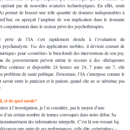
opérant par de nouvelles avancées technologiques. En effet, seule
 (IA) permet de brasser une telle quantité de données indispensables à
urd’hui, on aperçoit l’ampleur de son implication dans le domaine
et conjointement dans le secteur privé des psychothérapies.
e privé de l’IA s’est rapidement étendu à l’évaluation du
u psychanalyste.
Via
des applications mobiles, il devient courant de
umérique» pour «contrôler» le bien-fondé des interventions de son psy.
n du gouvernement prévoit même le recours à des «thérapeutes
 Peu coûteuse et disponible 24 heures sur 24, 7 jours sur 7, elle
 au problème de santé publique. Désormais, l’IA s’interpose comme le
savoir entre le praticien et le patient, quand elle ne se substitue pas
r.
l, et de quel savoir?
iers à l’investigation, je l’ai consultée, par le moyen d’une
os d’un certain nombre de termes convoqués dans notre débat. Sa
r instantanément des informations interpelle. C’est là son versant
big
 découvre une autre de ses performances, celle dite «générative» –