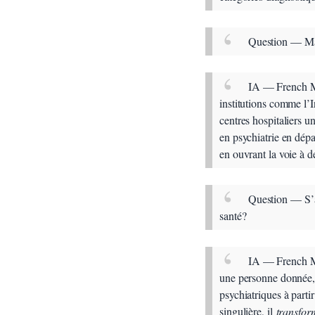
Question — Ma
IA — French Mi
institutions comme l
centres hospitaliers un
en psychiatrie en dépas
en ouvrant la voie à d
Question — S’ag
santé?
IA — French Min
une personne donnée, 
psychiatriques à parti
singulière, il
transfor