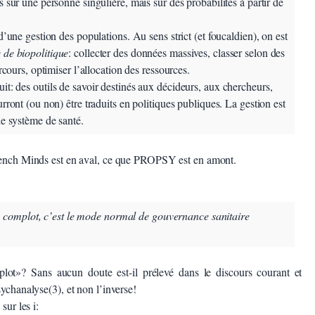
s sur une personne singulière, mais sur des probabilités à partir de
 d’une gestion des populations. Au sens strict (et foucaldien), on est
 de biopolitique
: collecter des données massives, classer selon des
arcours, optimiser l’allocation des ressources.
t: des outils de savoir destinés aux décideurs, aux chercheurs,
urront (ou non) être traduits en politiques publiques. La gestion est
le système de santé.
French Minds est en aval, ce que PROPSY est en amont.
n complot, c’est le mode normal de gouvernance sanitaire
lot»? Sans aucun doute est-il prélevé dans le discours courant et
sychanalyse(3), et non l’inverse!
 sur les i: