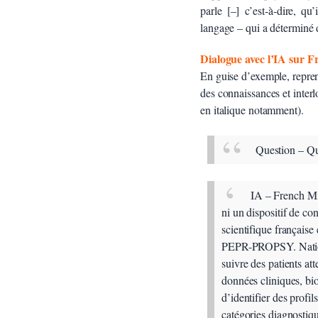
parle [–] c’est-à-dire, q
langage – qui a déterminé 
Dialogue avec l’IA sur 
En guise d’exemple, repren
des connaissances et interlo
en italique notamment).
Question – Qu
IA – French Min
ni un dispositif de c
scientifique française
PEPR-PROPSY.
Nati
suivre des patients att
données cliniques, bi
d’identifier des prof
catégories diagnostiqu