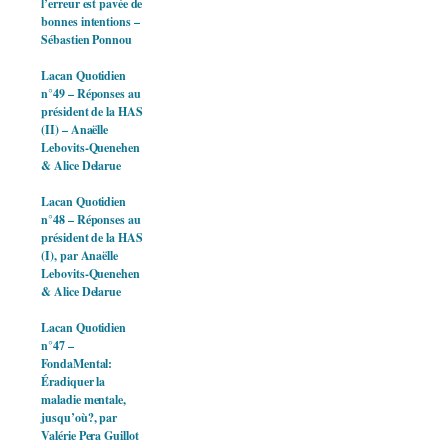
l’erreur est pavée de
bonnes intentions –
Sébastien Ponnou
Lacan Quotidien
n°49 – Réponses au
président de la HAS
(II) – Anaëlle
Lebovits-Quenehen
& Alice Delarue
Lacan Quotidien
n°48 – Réponses au
président de la HAS
(I), par Anaëlle
Lebovits-Quenehen
& Alice Delarue
Lacan Quotidien
n°47 –
FondaMental:
Éradiquer la
maladie mentale,
jusqu’où?, par
Valérie Pera Guillot