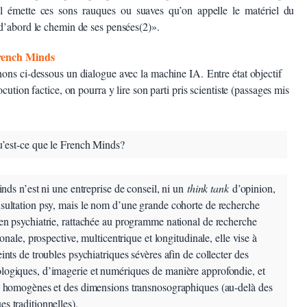
u’il émette ces sons rauques ou suaves qu’on appelle le matériel du
d’abord le chemin de ses pensées(2)».
French Minds
ons ci-dessous un dialogue avec la machine IA. Entre état objectif
cution factice, on pourra y lire son parti pris scientiste (passages mis
’est-ce que le French Minds?
ds n’est ni une entreprise de conseil, ni un
think tank
d’opinion,
onsultation psy, mais le nom d’une grande cohorte de recherche
 en psychiatrie, rattachée au programme national de recherche
onale, prospective, multicentrique et longitudinale, elle vise à
eints de troubles psychiatriques sévères afin de collecter des
ologiques, d’imagerie et numériques de manière approfondie, et
ils homogènes et des dimensions transnosographiques (au-delà des
es traditionnelles).