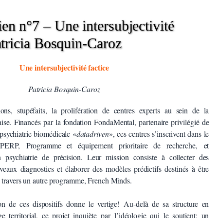
en n°7 – Une intersubjectivité
Patricia Bosquin-Caroz
Une intersubjectivité factice
Patricia Bosquin-Caroz
ns, stupéfaits, la prolifération de centres experts au sein de la
aise. Financés par la fondation FondaMental, partenaire privilégié de
 psychiatrie biomédicale «
datadriven
», ces centres s’inscrivent dans le
ERP, Programme et équipement prioritaire de recherche, et
ychiatrie de précision. Leur mission consiste à collecter des
eaux diagnostics et élaborer des modèles prédictifs destinés à être
à travers un autre programme, French Minds.
on de ces dispositifs donne le vertige! Αu-delà de sa structure en
 territorial, ce projet inquiète par l’idéologie qui le soutient: un