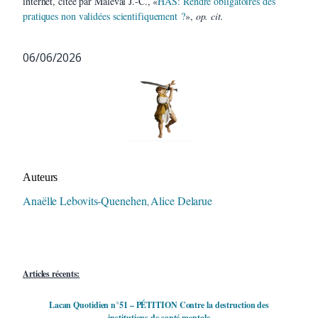
internet, citée par Maleval J.-C., «
HAS: Rendre obligatoires des
pratiques non validées scientifiquement ?
»,
op. cit.
06/06/2026
Auteur/autrice de la publication
Auteurs
Anaëlle Lebovits-Quenehen
Alice Delarue
,
Articles récents:
Lacan Quotidien n°51 – PÉTITION Contre la destruction des
institutions de santé mentale