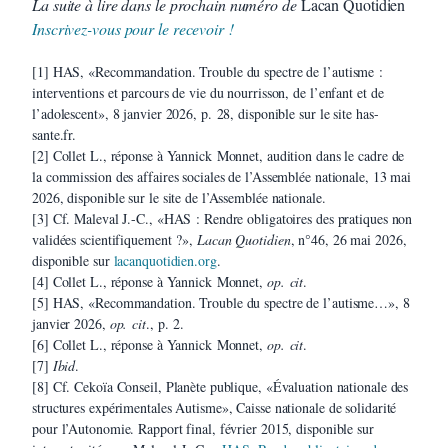
La suite à lire dans le prochain numéro de
Lacan Quotidien
Inscrivez-vous pour le recevoir !
[1] HAS, «Recommandation. Trouble du spectre de l’autisme :
interventions et parcours de vie du nourrisson, de l’enfant et de
l’adolescent», 8 janvier 2026, p. 28, disponible sur le site has-
sante.fr.
[2] Collet L., réponse à Yannick Monnet, audition dans le cadre de
la commission des affaires sociales de l’Assemblée nationale, 13 mai
2026, disponible sur le site de l’Assemblée nationale.
[3] Cf. Maleval J.-C., «HAS : Rendre obligatoires des pratiques non
validées scientifiquement ?»,
Lacan Quotidien
, n°46, 26 mai 2026,
disponible sur
lacanquotidien.org
.
[4] Collet L., réponse à Yannick Monnet,
op. cit
.
[5] HAS, «Recommandation. Trouble du spectre de l’autisme…», 8
janvier 2026,
op. cit
., p. 2.
[6] Collet L., réponse à Yannick Monnet,
op. cit
.
[7]
Ibid
.
[8] Cf. Cekoïa Conseil, Planète publique, «Évaluation nationale des
structures expérimentales Autisme», Caisse nationale de solidarité
pour l’Autonomie. Rapport final, février 2015, disponible sur