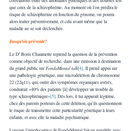
corrélations entre des anomalies génétiques et des troubles tels
que ceux de la schizophrénie. Au moment où l’on prédira le
risque de schizophrénie en fonction du génome, on pourra
alors traiter préventivement, et cela avant même que la
maladie ne se soit déclenchée.
Jusqu’où prévenir?
r
Le D
Boris Chaumette reprend la question de la prévention
comme objectif de recherche, dans une émission à destination
du grand public sur
FondaMental talk
[4]
. Il prend appui sur
une pathologie génétique, une microdélétion du chromosome
22 (22q11), qui, outre des symptômes organiques avérés,
conduirait «40% des patients [à] développer un trouble de
type schizophrénique»
[5]
. Dès lors, il lui apparaît légitime,
chez des parents porteurs de cette délétion, qu’ils questionnent
le risque de transmettre cette particularité génétique à leurs
enfants, et avec elle la maladie psychiatrique.
Lorsque l’interlocutrice de FondaMental fait un parallèle avec