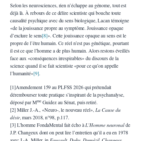
Selon les neurosciences, rien n’échappe au génome, tout est
déjà là. À rebours de ce délire scientiste qui bouche toute
causalité psychique avec du sens biologique, Lacan témoigne
«de la jouissance propre au symptôme. Jouissance opaque
d’exclure le sens
[8]
». Cette jouissance opaque au sens est le
propre de l’être humain. Ce réel n’est pas génétique, pourtant
il est ce que l’homme a de plus humain. Alors restons éveillés
face aux «conséquences irrespirables» du discours de la
science quand il se fait scientiste «pour ce qu’on appelle
l’humanité»
[9]
.
[1]Amendement 159 au PLFSS 2026 qui prétendait
dérembourser toute pratique s’inspirant de la psychanalyse,
me
déposé par M
Guidez au Sénat, puis retiré.
[2] Miller J.-A., «Neuro-, le nouveau réel»,
La Cause du
désir
, mars 2018, n°98, p.117.
[3] L’homme FondaMental fait écho à
L’Homme neuronal
de
J.P. Changeux dont on peut lire l’entretien qu’il a eu en 1978
avec J.-A. Miller, in
Foucault, Duby, Dumézil, Changeux,