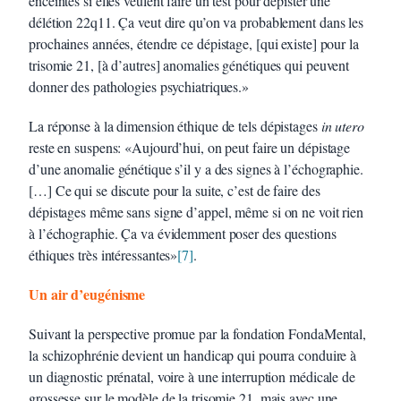
enceintes si elles veulent faire un test pour dépister une
délétion 22q11. Ça veut dire qu’on va probablement dans les
prochaines années, étendre ce dépistage, [qui existe] pour la
trisomie 21, [à d’autres] anomalies génétiques qui peuvent
donner des pathologies psychiatriques.»
La réponse à la dimension éthique de tels dépistages
in utero
reste en suspens: «Aujourd’hui, on peut faire un dépistage
d’une anomalie génétique s’il y a des signes à l’échographie.
[…] Ce qui se discute pour la suite, c’est de faire des
dépistages même sans signe d’appel, même si on ne voit rien
à l’échographie. Ça va évidemment poser des questions
éthiques très intéressantes»
[7]
.
Un air d’eugénisme
Suivant la perspective promue par la fondation FondaMental,
la schizophrénie devient un handicap qui pourra conduire à
un diagnostic prénatal, voire à une interruption médicale de
grossesse sur le modèle de la trisomie 21, mais avec une