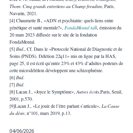
Thom. Cinq grands entretiens au Champ freudien
, Paris,
Navarin, 2021.
[4] Chaumette B., «ADN et psychiatrie: quels liens entre
génétique et santé mentale?»,
FondaMental talk
, émission du
20 mars 2023 diffusée sur le site de la fondation
FondaMental.
[5]
Ibid
., Cf. Dans le «Protocole National de Diagnostic et de
Soins (PNDS). Délétion 22q11» mis en ligne par la HAS,
page 25, il est écrit qu’entre 23% et 43% d’adultes porteurs de
cette microdélétion développent une schizophrénie.
[6]
Ibid
.
[7]
Ibid
.
[8] Lacan J., «Joyce le Symptôme»,
Autres écrits
,Paris, Seuil,
2001, p.570.
[9]Lacan J., «Le jouir de l’être parlant s’articule»,
La Cause
du désir
, n°101, mars 2019, p.13.
04/06/2026