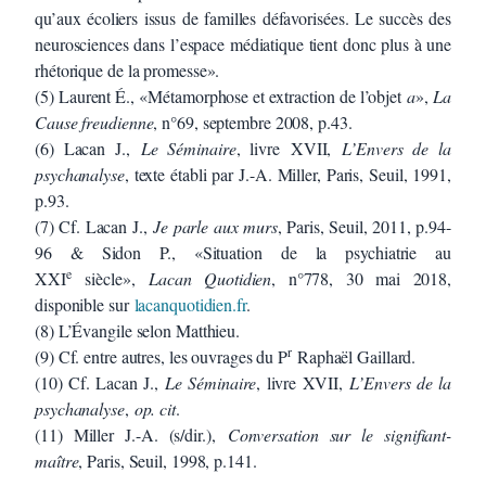
qu’aux écoliers issus de familles défavorisées. Le succès des
neurosciences dans l’espace médiatique tient donc plus à une
rhétorique de la promesse».
(5) Laurent É., «Métamorphose et extraction de l’objet
a
»,
La
Cause freudienne
, n°69, septembre 2008, p.43.
(6) Lacan J.,
Le Séminaire
, livre XVII,
L’Envers de la
psychanalyse
, texte établi par J.-A. Miller, Paris, Seuil, 1991,
p.93.
(7) Cf. Lacan J.,
Je parle aux murs
, Paris, Seuil, 2011, p.94-
96 & Sidon P., «Situation de la psychiatrie au
e
XXI
siècle»,
Lacan Quotidien
, n°778, 30 mai 2018,
disponible sur
lacanquotidien.fr
.
(8) L’Évangile selon Matthieu.
r
(9) Cf. entre autres, les ouvrages du P
Raphaël Gaillard.
(10) Cf. Lacan J.,
Le Séminaire
, livre XVII,
L’Envers de la
psychanalyse
,
op. cit
.
(11) Miller J.-A. (s/dir.),
Conversation sur le signifiant-
maître
, Paris, Seuil, 1998, p.141.