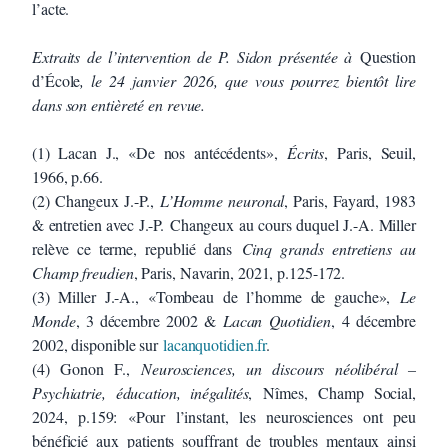
l’acte.
Extraits de l’intervention de P. Sidon présentée à
Question
d’École
, le 24 janvier 2026, que vous pourrez bientôt lire
dans son entièreté en revue.
(1) Lacan J., «De nos antécédents»,
Écrits
, Paris, Seuil,
1966, p.66.
(2) Changeux J.-P.,
L’Homme neuronal
, Paris, Fayard, 1983
& entretien avec J.-P. Changeux au cours duquel J.-A. Miller
relève ce terme, republié dans
Cinq grands entretiens au
Champ freudien
, Paris, Navarin, 2021, p.125-172.
(3) Miller J.-A., «Tombeau de l’homme de gauche»,
Le
Monde
, 3 décembre 2002 &
Lacan Quotidien
, 4 décembre
2002, disponible sur
lacanquotidien.fr
.
(4) Gonon F.,
Neurosciences, un discours néolibéral –
Psychiatrie, éducation, inégalités
, Nîmes, Champ Social,
2024, p.159: «Pour l’instant, les neurosciences ont peu
bénéficié aux patients souffrant de troubles mentaux ainsi